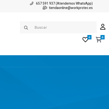
657 591 937 (Atendemos WhatsApp)
tiendaonline@workprotec.es
0
0