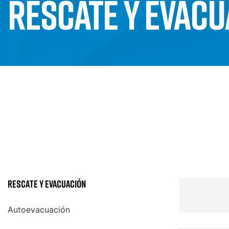
RESCATE Y EVACU
Rescate Y Evacuación
Autoevacuación