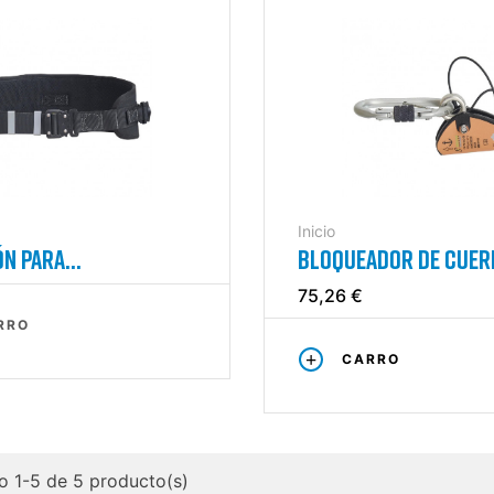
Inicio
ÓN PARA
BLOQUEADOR DE CUER
SCATADOR
CABLE PARA RESCATE
75,26 €
RRO
CARRO
 1-5 de 5 producto(s)