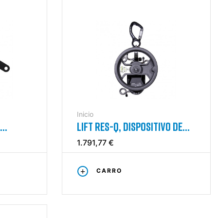
Inicio
LIFT RES-Q, DISPOSITIVO DE
EVACUACIÓN Y DE RESCATE
1.791,77 €
CARRO