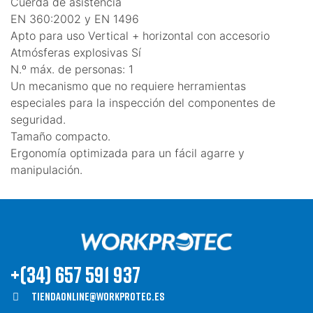
Cuerda de asistencia
EN 360:2002 y EN 1496
Apto para uso Vertical + horizontal con accesorio
Atmósferas explosivas Sí
N.º máx. de personas: 1
Un mecanismo que no requiere herramientas
especiales para la inspección del componentes de
seguridad.
Tamaño compacto.
Ergonomía optimizada para un fácil agarre y
manipulación.
+(34) 657 591 937
Tiendaonline@workprotec.es