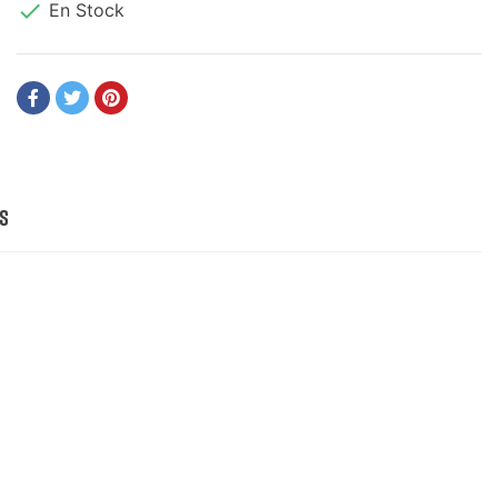

En Stock
s